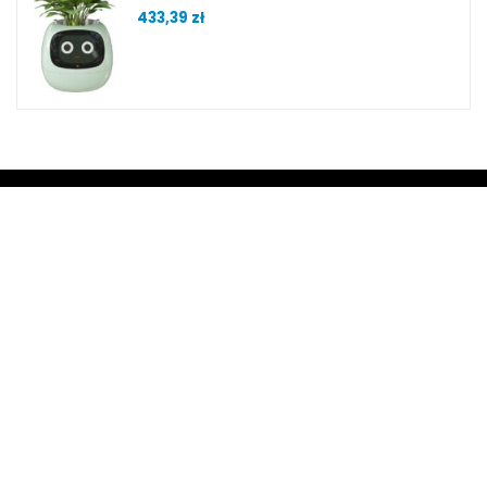
433,39
zł
O serwisie
Specjalizujemy się w produktach, które zamieniają każdy dom
w inteligentną przestrzeń. Zyskaj pełną kontrolę nad swoim
domem, dbając o bezpieczeństwo, komfort i efektywność.
Oferujemy produkty, które nie tylko ułatwiają życie, ale
również pozwalają na oszczędność czasu i energii. Stwórz z
nami swój inteligentny dom i ciesz się nowoczesnym stylem
życia!